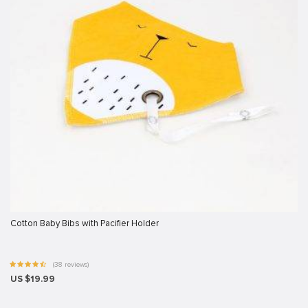
nel
nel
nel
nel
nel
Cotton Baby Bibs with Pacifier Holder
k
(38 reviews)
US $19.99