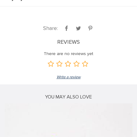
nel
Share:
REVIEWS
nel
There are no reviews yet
nel
nel
Write a review
nel
YOU MAY ALSO LOVE
nel
nel