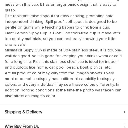
nel
mess with this cup. It has an ergonomic design that is easy to
grasp.
nel
Bite-resistant, raised spout for easy drinking, promoting safe,
nel
independent drinking. Spill-proof, soft spout is designed to be
gentle on gums while teaching babies to drink from a cup.
nel
Plant Person Sippy Cup is 12oz. The toxin-free cup is made with
top-quality materials, so you can rest easy knowing your little
nel
one is safe!
Minimalist Sippy Cup is made of 304 stainless steel, it is double-
nel
wall designed. so it is good for keeping your drinks warm or cold
nel
for a long time. Plus, this stainless steel cup is ideal for indoor
and outdoor, like home, car, pool, beach, boat, picnics, etc.
nel
Actual product color may vary from the images shown. Every
monitor or mobile display has a different capability to display
nel
colors, and every individual may see these colors differently. In
nel
addition, lighting conditions at the time the photo was taken can
also affect an image’s color.
nel
nel
Shipping & Delivery
nel
Why Buy From Us
nel