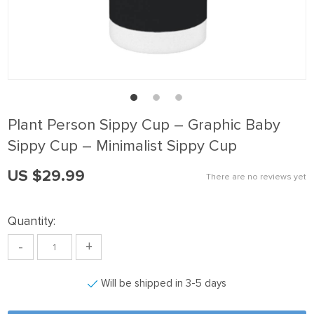
nel
nel
nel
nel
nel
Plant Person Sippy Cup – Graphic Baby
nel
Sippy Cup – Minimalist Sippy Cup
nel
US $29.99
There are no reviews yet
nel
nel
Quantity:
nel
-
+
nel
nel
Will be shipped in 3-5 days
nel