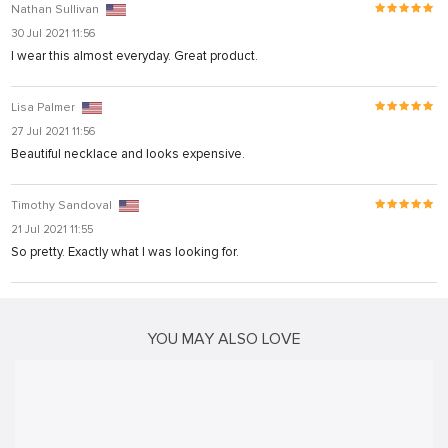
rya
Nathan Sullivan
30 Jul 2021 11:56
nel
I wear this almost everyday. Great product.
nel
Lisa Palmer
iş
27 Jul 2021 11:56
Beautiful necklace and looks expensive.
Timothy Sandoval
21 Jul 2021 11:55
So pretty. Exactly what I was looking for.
YOU MAY ALSO LOVE
ş
iş