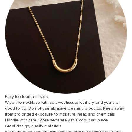
nel
nel
nel
nel
nel
Easy to clean and store
nel
Wipe the necklace with soft wet tissue, let it dry, and you are
good to go. Do not use abrasive cleaning products. Keep away
nel
from prolonged exposure to moisture, heat, and chemicals.
Handle with care. Store separately in a cool dark place.
nel
Great design, quality materials
nel
We pride ourselves on using high quality materials to craft our