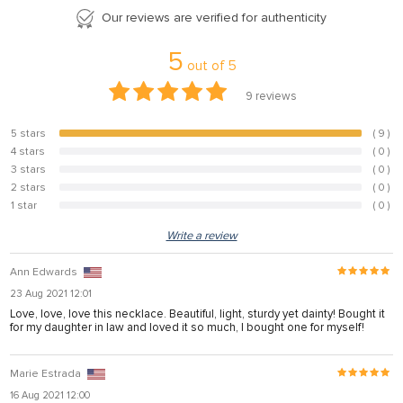
Our reviews are verified for authenticity
nel
nel
5
out of
5
nel
9
reviews
nel
5 stars
( 9 )
100%
nel
4 stars
( 0 )
0%
3 stars
( 0 )
nel
0%
2 stars
( 0 )
0%
nel
1 star
( 0 )
0%
nel
Write a review
nel
Ann Edwards
nel
23 Aug 2021 12:01
Love, love, love this necklace. Beautiful, light, sturdy yet dainty! Bought it
for my daughter in law and loved it so much, I bought one for myself!
nel
Marie Estrada
nel
16 Aug 2021 12:00