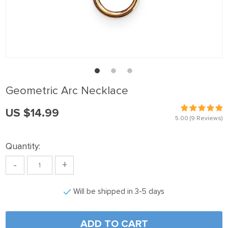
nel
nel
nel
nel
nel
Geometric Arc Necklace
nel
US $14.99
nel
5.00
(9 Reviews)
nel
Quantity:
nel
-
+
nel
nel
Will be shipped in 3-5 days
nel
nel
ADD TO CART