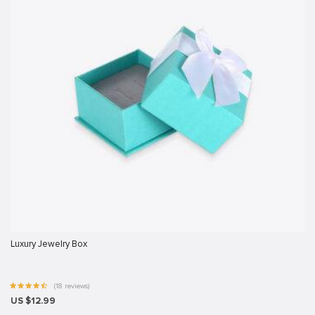
nusu
nusu
nusu
nusu
is
is
link shortener
iş
Luxury Jewelry Box
(18 reviews)
iş
US $12.99