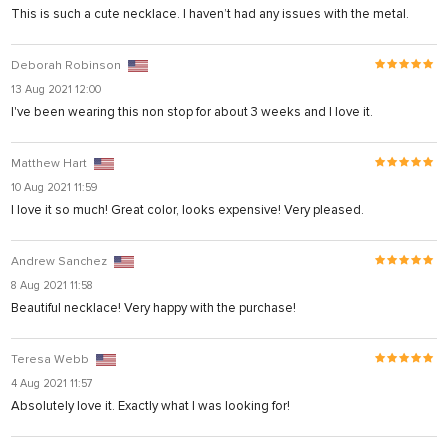
This is such a cute necklace. I haven’t had any issues with the metal.
nel
nel
Deborah Robinson
nel
13 Aug 2021 12:00
I've been wearing this non stop for about 3 weeks and I love it.
nel
nel
Matthew Hart
nel
10 Aug 2021 11:59
I love it so much! Great color, looks expensive! Very pleased.
nel
nel
Andrew Sanchez
8 Aug 2021 11:58
nel
Beautiful necklace! Very happy with the purchase!
ın al
Teresa Webb
4 Aug 2021 11:57
nel
Absolutely love it. Exactly what I was looking for!
nel