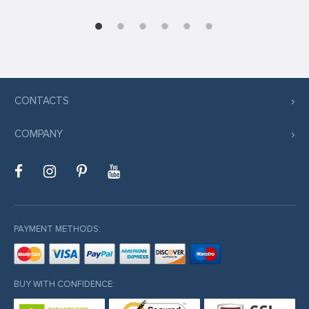
s sistemi sistemleri
rum
t
CONTACTS
COMPANY
ş
ibet giriş
cort
PAYMENT METHODS:
BUY WITH CONFIDENCE: