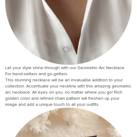
nel
nel
nel
nel
nel
nel
nel
Let your style shine through with our Geometric Arc Necklace
For trend-setters and go-getters
nel
This stunning necklace will be an invaluable addition to your
nel
collection. Accentuate your neckline with this amazing geometric
arc necklace. All eyes on you, no matter where you go! Rich
nel
golden color and refined chain pattern will freshen up your
image and add a unique touch to all your outfits.
nel
nel
nel